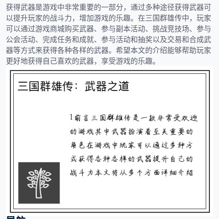
获得武器是游戏中非常重要的一部分，通过多种途径获得武器可
以提升玩家的战斗力，增加游戏的乐趣。在三国群雄传中，玩家
可以通过游戏商城购买武器、参与副本活动、挑战竞技场、参与
公会活动、完成任务和成就、参与活动和抽奖以及交易和合成武
器等方式来获得各种各样的武器。希望本文的介绍能够帮助玩家
更好地获得自己喜欢的武器，享受游戏的乐趣。