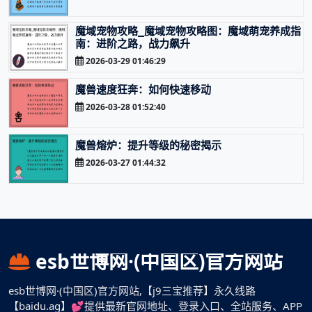
魔域宠物攻略_魔域宠物攻略图：魔域萌宠养成指
南：进阶之路，战力飙升
2026-03-29 01:46:29
魔兽速度狂奔：如何快速移动
2026-03-28 01:52:40
魔兽熔炉：提升等级的秘密揭示
2026-03-27 01:44:32
esb世博网·(中国区)官方网站
esb世博网·(中国区)官方网站,【j9三宝推荐】永久线路
【baidu.ag】💕提供最新官网地址、登录入口、全站服务、APP