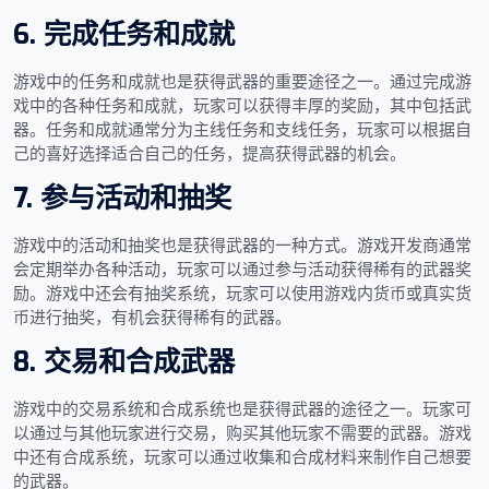
6. 完成任务和成就
游戏中的任务和成就也是获得武器的重要途径之一。通过完成游
戏中的各种任务和成就，玩家可以获得丰厚的奖励，其中包括武
器。任务和成就通常分为主线任务和支线任务，玩家可以根据自
己的喜好选择适合自己的任务，提高获得武器的机会。
7. 参与活动和抽奖
游戏中的活动和抽奖也是获得武器的一种方式。游戏开发商通常
会定期举办各种活动，玩家可以通过参与活动获得稀有的武器奖
励。游戏中还会有抽奖系统，玩家可以使用游戏内货币或真实货
币进行抽奖，有机会获得稀有的武器。
8. 交易和合成武器
游戏中的交易系统和合成系统也是获得武器的途径之一。玩家可
以通过与其他玩家进行交易，购买其他玩家不需要的武器。游戏
中还有合成系统，玩家可以通过收集和合成材料来制作自己想要
的武器。