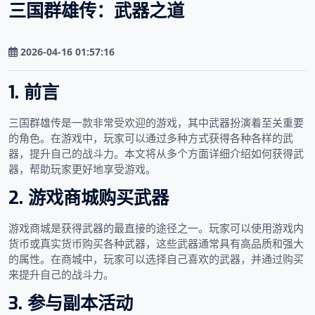
三国群雄传：武器之道
2026-04-16 01:57:16
1. 前言
三国群雄传是一款非常受欢迎的游戏，其中武器扮演着至关重要
的角色。在游戏中，玩家可以通过多种方式获得各种各样的武
器，提升自己的战斗力。本文将从多个方面详细介绍如何获得武
器，帮助玩家更好地享受游戏。
2. 游戏商城购买武器
游戏商城是获得武器的最直接的途径之一。玩家可以使用游戏内
货币或真实货币购买各种武器，这些武器通常具有高品质和强大
的属性。在商城中，玩家可以选择自己喜欢的武器，并通过购买
来提升自己的战斗力。
3. 参与副本活动