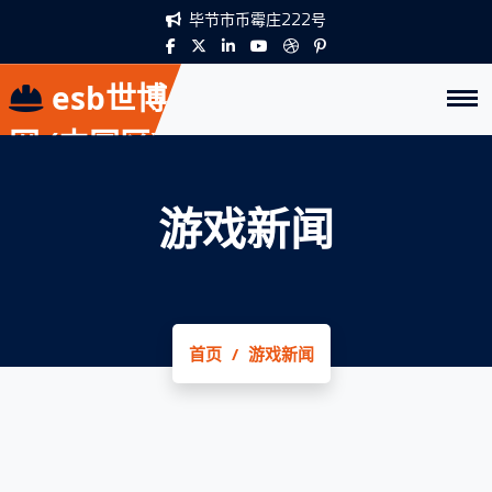
毕节市币霉庄222号
esb世博
网·(中国区)
官方网站
游戏新闻
首页
游戏新闻